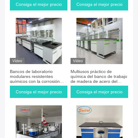
laboratorio y encimeras
Consiga el mejor precio
Consiga el mejor precio
Vídeo
Vídeo
Bancos de laboratorio
Multiusos práctico de
modulares resistentes
química del banco de trabajo
químicos con la corrosión
de madera de acero del
anti a prueba de herrumbre
laboratorio para el hospital
del almacenamiento
Consiga el mejor precio
Consiga el mejor precio