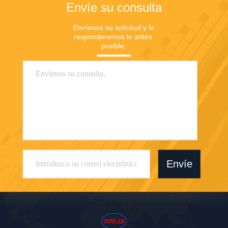
Envíe su consulta
Envíenos su solicitud y le 
responderemos lo antes 
posible.
Envíe