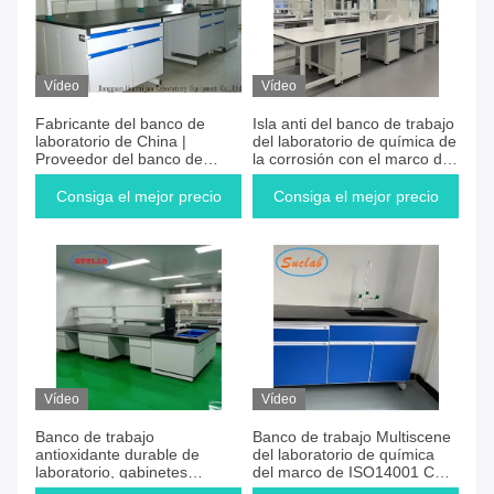
Vídeo
Vídeo
Fabricante del banco de
Isla anti del banco de trabajo
laboratorio de China |
del laboratorio de química de
Proveedor del banco de
la corrosión con el marco de
laboratorio de China | Precio
acero en frío
del banco de laboratorio de
Consiga el mejor precio
Consiga el mejor precio
China
Vídeo
Vídeo
Banco de trabajo
Banco de trabajo Multiscene
antioxidante durable de
del laboratorio de química
laboratorio, gabinetes
del marco de ISO14001 C
resistentes químicos del
con el fregadero