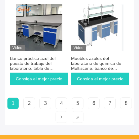
Vídeo
Vídeo
Banco práctico azul del
Muebles azules del
puesto de trabajo del
laboratorio de química de
laboratorio, tabla de
Multiscene, banco de
funcionamiento
laboratorio a prueba de
multifuncional del laboratorio
herrumbre con los cajones
Consiga el mejor precio
Consiga el mejor precio
1
2
3
4
5
6
7
8