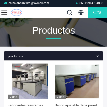
chinalabfurniture@foxmail.com
86--19914794898
Cita
Productos
productos
Vídeo
Vídeo
Fabricantes resistentes
Banco ajustable de la pared