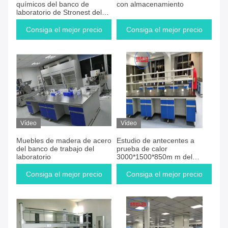
químicos del banco de
con almacenamiento
laboratorio de Stronest del
mejor precio para el
laboratorio de química
Consiga el mejor precio
Consiga el mejor precio
Vídeo
Vídeo
Muebles de madera de acero
Estudio de antecentes a
del banco de trabajo del
prueba de calor
laboratorio
3000*1500*850m m del
laboratorio de la tabla de
funcionamiento del
Consiga el mejor precio
Consiga el mejor precio
laboratorio