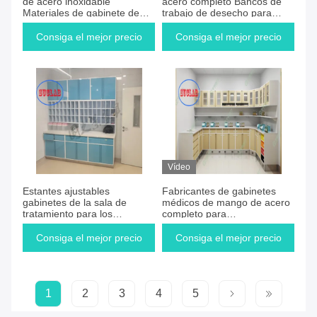
de acero inoxidable
acero completo Bancos de
Materiales de gabinete de
trabajo de desecho para
desecho de hospitales para
hospitales Fabricantes para
muebles de hospital
el uso de salas de
Consiga el mejor precio
Consiga el mejor precio
operaciones
Vídeo
Estantes ajustables
Fabricantes de gabinetes
gabinetes de la sala de
médicos de mango de acero
tratamiento para los
completo para
requisitos del cliente
almacenamiento seguro L
3000*W 600*H 850 a 900
Consiga el mejor precio
Consiga el mejor precio
mm
1
2
3
4
5