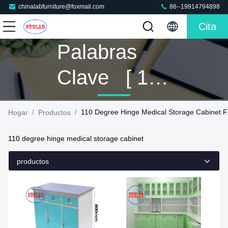
chinalabfurniture@foxmail.com
86--19914794898
Cita
Palabras
Clave [ 110
Degree
/
/
110 Degree Hinge Medical Storage Cabinet F
Hogar
Productos
Hinge
110 degree hinge medical storage cabinet
Medical
productos
Storage
Cabinet ]