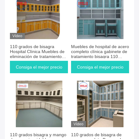
Vídeo
110 grados de bisagra
Muebles de hospital de acero
Hospital Clínica Muebles de
completo clínica gabinete de
eliminación de tratamiento
tratamiento bisagra 110
gabinete Fabricantes 5 años
grado L 3000*W 600*H 850-
de garantía
900mm
Consiga el mejor precio
Consiga el mejor precio
Vídeo
110 grados bisagra y mango
110 grados de bisagra de