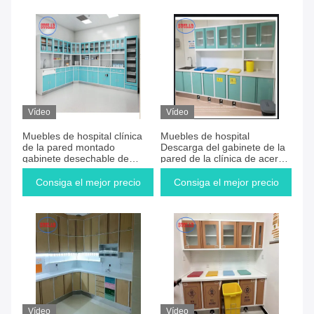
Vídeo
Vídeo
Muebles de hospital clínica
Muebles de hospital
de la pared montado
Descarga del gabinete de la
gabinete desechable de
pared de la clínica de acero
acero inoxidable mango 110
inoxidable deslizador de 110
grados bisagra Blanco
grados bisagra
Consiga el mejor precio
Consiga el mejor precio
Vídeo
Vídeo