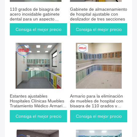
110 grados de bisagra de
Gabinete de almacenamiento
acero inoxidable gabinete
de hospital ajustable con
dental para un aspecto
deslizador de tres secciones
profesional y organizado
Consiga el mejor precio
Consiga el mejor precio
Estantes ajustables
Armario para la eliminación
Hospitales Clínicas Muebles
de muebles de hospital con
Tratamiento Médico Armario
bisagra de 110 grados y
Costo con mango de acero
mango de acero completo
completo
Consiga el mejor precio
Consiga el mejor precio