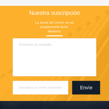
Nuestra suscripción
La suma de Lorem no es 
simplemente texto 
aleatorio.
Envíe