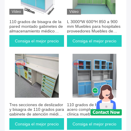
Encuentro
72
Vídeo
Vídeo
110 grados de bisagra de la
L 3000*W 600*H 850 a 900
Productos
pared montado gabinetes de
mm Muebles para hospitales
almacenamiento médico
proveedores Muebles de
para instalaciones médicas
almacenamiento médico con
bisagra de 110 grados
Consiga el mejor precio
Consiga el mejor precio
Tres secciones de deslizador
110 grados de bisagra de
y bisagra de 110 grados para
acero completo hospital
gabinete de atención médica
clínica muebles de desecho
personalizable
bancos de trabajo con tres
secciones de deslizamiento
Consiga el mejor precio
Consiga el mejor precio