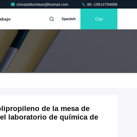
chinalabfurniture@foxmail.com
86--19914794898
abajo
Cita
Spanish
olipropileno de la mesa de
el laboratorio de química de