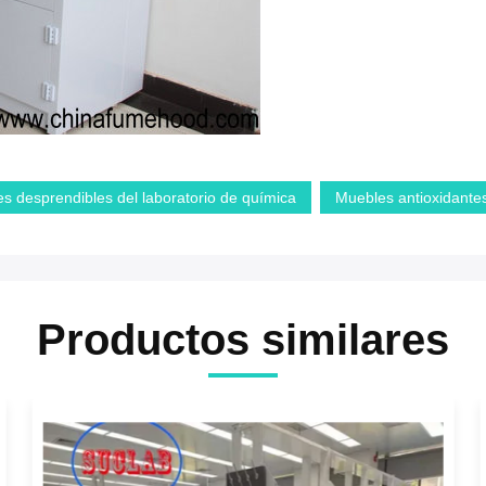
s desprendibles del laboratorio de química
Muebles antioxidantes
Productos similares