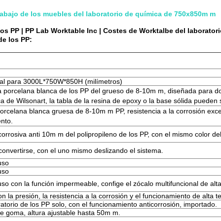
 trabajo de los muebles del laboratorio de química de 750x850m m
os PP | PP Lab Worktable Inc | Costes de Worktalbe del laboratori
de los PP:
eral para 3000L*750W*850H (milímetros)
 la porcelana blanca de los PP del grueso de 8-10m m, diseñada para dob
ca de Wilsonart, la tabla de la resina de epoxy o la base sólida pueden 
 porcelana blanca gruesa de 8-10m m PP, resistencia a la corrosión exce
ento.
a corrosiva anti 10m m del polipropileno de los PP, con el mismo color 
convertirse, con el uno mismo deslizando el sistema.
uso
uso
so con la función impermeable, confige el zócalo multifuncional de alt
la presión, la resistencia a la corrosión y el funcionamiento de alta 
atorio de los PP solo, con el funcionamiento anticorrosión, importado.
de goma, altura ajustable hasta 50m m.