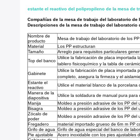
estante el reactivo del polipropileno de la mesa de
Compañías de la mesa de trabajo del laboratorio de l
Descripciones de la mesa de trabajo del laboratorio 
Nombre de
Mesa de trabajo del laboratorio de los PP
producto
Material
Los PP estructuran
Tamaño
Arreglo para requisitos particulares gen
Utilice la fabricación de placa importada
Top del banco
tablero fisicoquímico y la tabla de cerámi
Utilice la fabricación de placa importada
Gabinete
completo, asegura la firmeza y el aislami
Estante el
Utilice el material blanco de la porcelan
reactivo
Manera de la
Utilice la soldadura de manual pura para 
diapositiva
Manija
Moldeo a presión adrasive de los PP del 
Bisagra
Moldeo a presión adrasive de los PP del 
Zócalo de
Moldeo a presión adrasive de los PP del u
poder
Fregadero
material importado grueso de 6m m PP con 
Grifo de agua
Grifo de agua especial del banco de labor
Pie ajustable
Acero inoxidable con los pies ajustables 