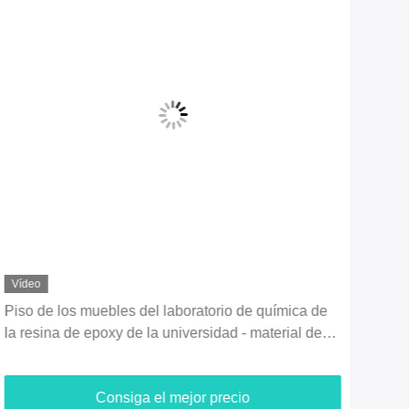
Vídeo
Víd
Piso de los muebles del laboratorio de química de
Gabi
la resina de epoxy de la universidad - material de
mueb
acero montado
corr
Consiga el mejor precio