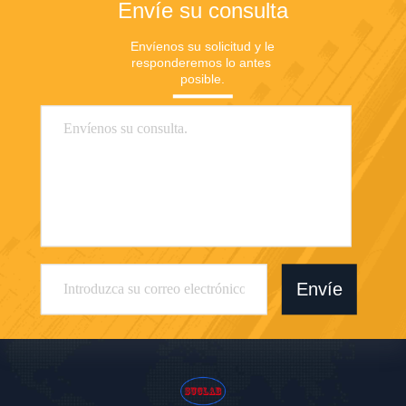
Envíe su consulta
Envíenos su solicitud y le 
responderemos lo antes 
posible.
Envíe