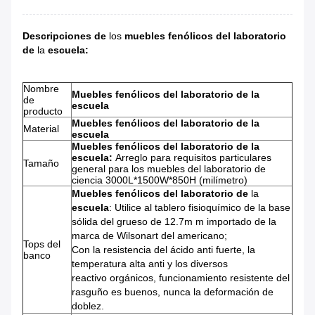
Descripciones
de
los
muebles fenólicos del laboratorio
de
la
escuela
:
Nombre
Muebles fenólicos del laboratorio de la
de
escuela
producto
Muebles fenólicos del laboratorio de la
Material
escuela
Muebles fenólicos del laboratorio de la
escuela:
Arreglo para requisitos particulares
Tamaño
general para los
muebles
del
laboratorio
de
ciencia
3000L*1500W*850H (milímetro)
Muebles fenólicos del laboratorio de
la
escuela
:
Utilice al tablero fisioquímico de la base
sólida del grueso de 12.7m m importado de la
marca de Wilsonart del americano;
Tops del
Con la resistencia del ácido anti fuerte, la
banco
temperatura alta anti y los diversos
reactivo orgánicos, funcionamiento resistente del
rasguño es buenos, nunca la deformación de
doblez.