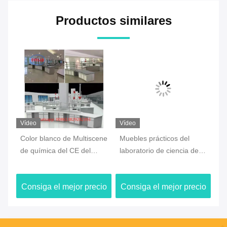
Productos similares
Vídeo
Vídeo
Ví
Color blanco de Multiscene
Muebles prácticos del
Pi
de química del CE del
laboratorio de ciencia del
la
laboratorio del puesto de
OEM a prueba de
la
trabajo durable de los
humedad para la escuela
un
io
Consiga el mejor precio
Consiga el mejor precio
C
muebles
ac