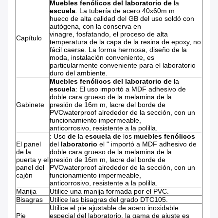
Muebles fenólicos del laboratorio de
la
escuela
:
La tubería de acero 40x60m m
hueco de alta calidad del GB del uso soldó con
autógena, con la conserva en
vinagre, fosfatando, el proceso de alta
Capítulo
temperatura de la capa de la resina de epoxy, no
fácil caerse. La forma hermosa, diseño de la
moda, instalación conveniente, es
particularmente conveniente para el laboratorio
duro del ambiente.
Muebles fenólicos del laboratorio de
la
escuela
:
El uso importó a MDF adhesivo de
doble cara grueso de la melamina de la
Gabinete
presión de 16m m, lacre del borde de
PVCwaterproof alrededor de la sección, con un
funcionamiento impermeable,
anticorrosivo, resistente a la polilla.
:
Uso
de
la
escuela de
los
muebles fenólicos
El panel
del
laboratorio
el
"
importó a MDF adhesivo de
de la
doble cara grueso de
la
melamina de
la
puerta y el
presión de 16m m, lacre del borde de
panel del
PVCwaterproof alrededor de
la
sección, con un
cajón
funcionamiento impermeable,
anticorrosivo, resistente a la polilla.
Manija
Utilice una manija formada por el PVC.
Bisagras
Utilice las bisagras del grado DTC105.
Utilice el pie ajustable de acero inoxidable
Pie
especial del laboratorio, la gama de ajuste es