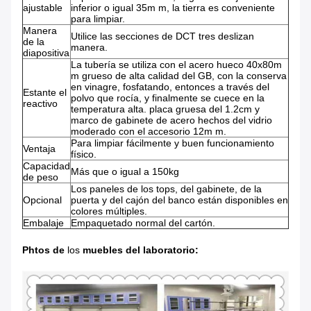
ajustable
inferior o igual 35m m, la tierra es conveniente
para limpiar.
Manera
Utilice las secciones de DCT tres deslizan
de la
manera.
diapositiva
La tubería se utiliza con el acero hueco 40x80m
m grueso de alta calidad del GB, con la conserva
en vinagre, fosfatando, entonces a través del
Estante el
polvo que rocía, y finalmente se cuece en la
reactivo
temperatura alta. placa gruesa del 1.2cm y
marco de gabinete de acero hechos del vidrio
moderado con el accesorio 12m m.
Para limpiar fácilmente y buen funcionamiento
Ventaja
físico.
Capacidad
Más que o igual a 150kg
de peso
Los paneles de los tops, del gabinete, de la
Opcional
puerta y del cajón del banco están disponibles en
colores múltiples.
Embalaje
Empaquetado normal del cartón.
Phtos
de
los
muebles del laboratorio
: