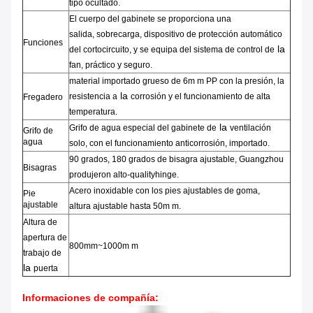
tipo ocultado.
El cuerpo del gabinete
se proporciona una
salida,
sobrecarga,
dispositivo de protección automático
Funciones
la
del
cortocircuito
, y se equipa del
sistema de control de
fan
,
práctico y seguro.
material importado
grueso
de
6m m
PP
con la presión,
la
la
resistencia a
corrosión
y el funcionamiento de alta
Fregadero
temperatura.
la
Grifo
de
agua
especial
del
gabinete
de
ventilación
Grifo de
agua
solo
,
con el funcionamiento anticorrosión
, importado.
90 grados
,
180 grados de bisagra ajustable
,
Guangzhou
Bisagras
produjeron
alto-qualityhinge
.
Acero inoxidable
con los
pies ajustables
de goma
,
Pie
ajustable
altura
ajustable
hasta 50m m.
Altura
de
apertura de
800mm~1000m m
trabajo
de
la
puerta
Informaciones de compañía
: