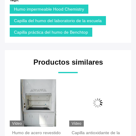
Tags:
Humo impermeable Hood Chemistry
Capilla del humo del laboratorio de la escuela
Capilla práctica del humo de Benchtop
Productos similares
Vídeo
Vídeo
Ví
 a
Humo de acero revestido
Capilla antioxidante de la
Hu