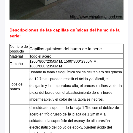
Descripciones de las capillas químicas del humo de la
serie:
Nombre de
Capillas químicas del humo de la serie
producto
Material
Todo el acero
1200*800*2350M M, 1500*800*2350M M,
Tamaño
1800*800*2350M M
Usando la
tabla fisioquímica
sólida
del tablero del
grueso
de
12.7m m
,
pueden resistir el ácido y el álcali
,
el
Tops del
la
desgaste y
la temperatura alta
;
el proceso adhesivo de
banco
un
pieza del borde
con el abastecimiento de
borde
la
impermeable
,
y
el
color de
tabla es negros
.
la
el moldeado
superior de
caja 1.The
con el
doblez
de
la
acero en frío grueso de
placa
de
1.2m m
y la
soldadura, la superficie del
espray
de alta presión
electrostático del polvo
de epoxy
,
pueden ácido del