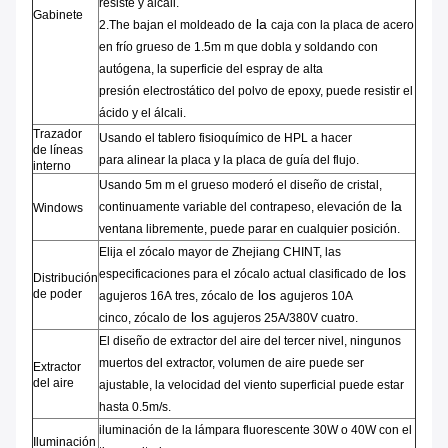
resiste y álcali.
Gabinete
la
2.The
bajan el
moldeado de
caja
con la placa de acero
en frío grueso de 1.5m m
que dobla y soldando con
autógena
,
la superficie del
espray
de alta
presión
electrostático
del
polvo
de epoxy
,
puede resistir el
ácido y el álcali.
Trazador
Usando el
tablero fisioquímico de
HPL
a hacer
de líneas
para
alinear
la placa y la placa de guía del flujo.
interno
Usando 5m m el grueso
moderó el
diseño
de cristal,
la
continuamente variable
del
contrapeso
,
elevación de
Windows
ventana
libremente,
puede
parar en cualquier posición.
Elija el
zócalo
mayor de Zhejiang CHINT
, las
los
especificaciones
para el
zócalo
actual clasificado
de
Distribución
de poder
los
agujeros
16A
tres
,
zócalo de
agujeros
10A
los
cinco,
zócalo
de
agujeros
25A/380V
cuatro
.
El diseño de extractor del aire del tercer nivel, ningunos
muertos del extractor, volumen de aire puede ser
Extractor
del aire
ajustable, la velocidad del viento superficial puede estar
hasta 0.5m/s.
iluminación de la lámpara fluorescente 30W o 40W con el
Iluminación