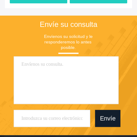
Envíe su consulta
Envíenos su solicitud y le 
responderemos lo antes 
posible.
Envíe