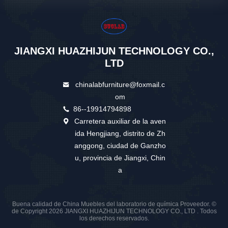
JIANGXI HUAZHIJUN TECHNOLOGY CO.,
LTD
chinalabfurniture@foxmail.c
om
86--19914794898
Carretera auxiliar de la aven
ida Hengjiang, distrito de Zh
anggong, ciudad de Ganzho
u, provincia de Jiangxi, Chin
a
Buena calidad de China Muebles del laboratorio de química Proveedor. ©
de Copyright 2026 JIANGXI HUAZHIJUN TECHNOLOGY CO., LTD . Todos
los derechos reservados.