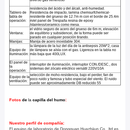
diverso gas venenoso
resistencia del ácido y del álcali, anti-humedad.
Tablero de
Resistencia de impacto, lamina chemsurfchemical-
tabla de
resistente del grueso de 12.7m m con el borde de 25.4m
operación:
m/el panel de Trespa/la resina de epoxy
/stainless/ceramics como mesa.
el vidrio seguro de acero del grueso de 6m m, elevación
Ventana:
de equilibrio y subsidencei, de la forma puede ser
parado en cualquier posición tirando.
Manijas:
Manija de acero inoxidable 304.
la lámpara de la luz del día de la antisepsis 20W*2, casa
Equipo de
de lámpara se aísla con el gas. Ligereza en la tabla no
iluminación:
más baja que 400LUX.
El panel de
interruptor de iluminación, interruptor CON./DESC., dos
la
sistemas del zócalo eléctrico versátil 220V/10A
operación:
selección de moho-resistencia, bajo el perder, fan de
Equipo de la
poco ruido y famosa y tubo especial del viento. El ruido
ventilación:
puede ser aproximadamente DB reducido 55
Fotos
de
la
capilla del humo
:
Nuestro perfil de compañía:
El equipo de laboratorio de Dongguan Huazhijun Co., ltd es