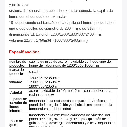
y de la taza.
sistema 9.Exhaust: El cuello del extractor conecta la capilla del
humo con el conducto de extractor.
10. dependiendo del tamaño de la capilla del humo, puede haber
uno o dos cuellos de diámetro de 200m m o de 315m m.
dimensiones 11.Exterior: 1200/1500/1800*800*2400m m
volumen 12.Air: 1750m3/h (1500*800*2400m m)
Especificación:
nombre de
capilla química de acero inoxidable del hoodfume del
producto:
humo del laboratorio de 1200/1500/1800m m
marca de
suclab
producto:
1200*850*2350m m
tamaño:
1500*850*2350m m
1800*850*2350m m
acero inoxidable de 1.0mm/1.2m m con el polvo de la
Material:
resina de epoxy
El panel del
Importado de la resistencia compacta de América, del
trazador de
panel de 6m m, del ácido y del álcali, resistencia de la
líneas
temperatura, anti-humedad
interno:
Importado de la estructura compacta de América, del
panel de 6m m, razonable y de la precipitación de la
Placa de
guía. Aire de descarga concentrado y eficaz, dejando de
guía: