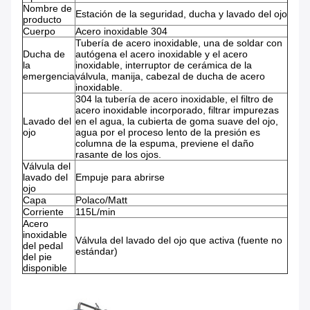
Nombre de
Estación de la seguridad, ducha y lavado del ojo
producto
Cuerpo
Acero inoxidable 304
Tubería de acero inoxidable, una de soldar con
Ducha de
autógena el acero inoxidable y el acero
la
inoxidable, interruptor de cerámica de la
emergencia
válvula, manija, cabezal de ducha de acero
inoxidable.
304 la tubería de acero inoxidable, el filtro de
acero inoxidable incorporado, filtrar impurezas
Lavado del
en el agua, la cubierta de goma suave del ojo,
ojo
agua por el proceso lento de la presión es
columna de la espuma, previene el daño
rasante de los ojos.
Válvula del
lavado del
Empuje para abrirse
ojo
Capa
Polaco/Matt
Corriente
115L/min
Acero
inoxidable
Válvula del lavado del ojo que activa (fuente no
del pedal
estándar)
del pie
disponible