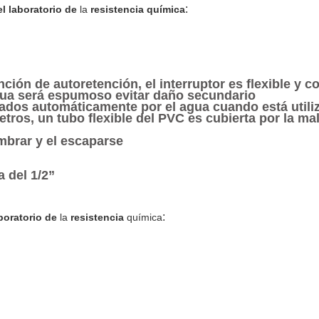
:
l laboratorio de
la
resistencia química
unción de autoretención, el interruptor es flexible y 
gua será espumoso evitar daño secundario
irados automáticamente por el agua cuando está utili
tros, un tubo flexible del PVC es cubierta por la ma
umbrar y el escaparse
a del 1/2”
:
boratorio de
la
resistencia
química