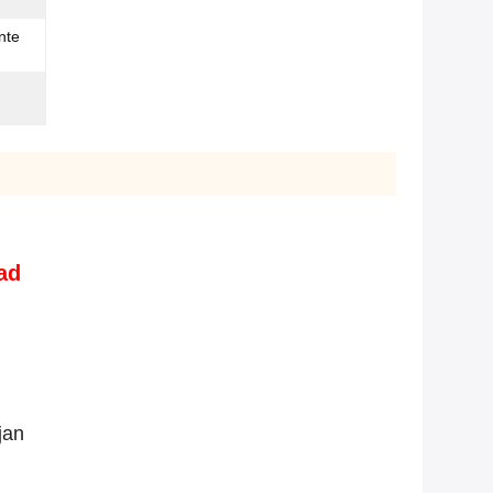
nte
ad
jan