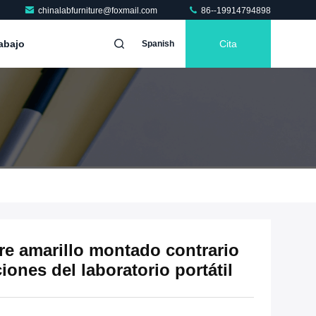
chinalabfurniture@foxmail.com
86--19914794898
abajo
Cita
Spanish
re amarillo montado contrario
ciones del laboratorio portátil