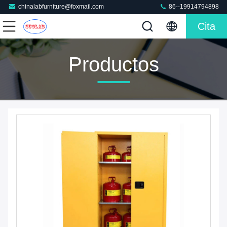
chinalabfurniture@foxmail.com
86--19914794898
Cita
Productos