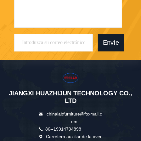
Envíe
JIANGXI HUAZHIJUN TECHNOLOGY CO.,
LTD
chinalabfurniture@foxmail.c
om
86--19914794898
Carretera auxiliar de la aven