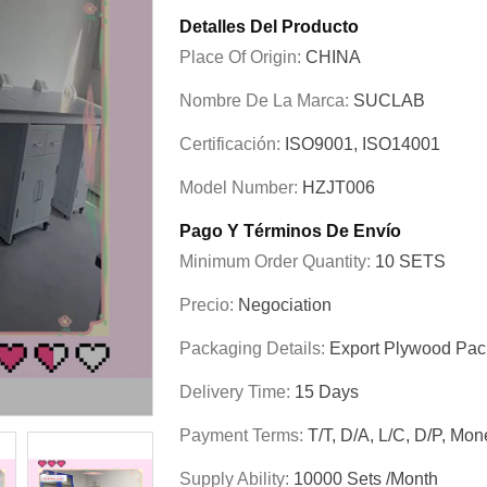
Detalles Del Producto
Place Of Origin:
CHINA
Nombre De La Marca:
SUCLAB
Certificación:
ISO9001, ISO14001
Model Number:
HZJT006
Pago Y Términos De Envío
Minimum Order Quantity:
10 SETS
Precio:
Negociation
Packaging Details:
Export Plywood Pa
Delivery Time:
15 Days
Payment Terms:
T/T, D/A, L/C, D/P, M
Supply Ability:
10000 Sets /Month