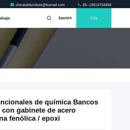
chinalabfurniture@foxmail.com
86--19914794898
abajo
Cita
Spanish
uncionales de química Bancos
o con gabinete de acero
na fenólica / epoxi