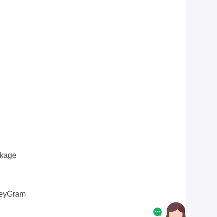
ckage
oneyGram