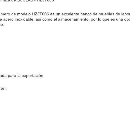
 química de SUCLAB - HZJT006
úmero de modelo HZJT006 es un excelente banco de muebles de laborat
e acero inoxidable, así como el almacenamiento, por lo que es una opci
io.
ada para la exportación
Gram