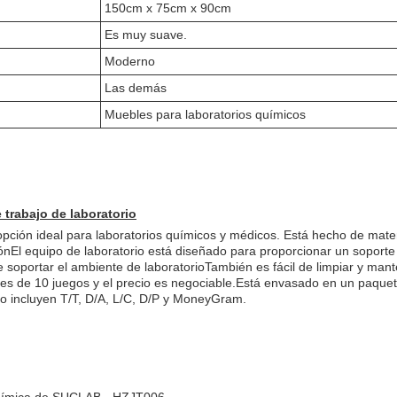
150cm x 75cm x 90cm
Es muy suave.
Moderno
Las demás
Muebles para laboratorios químicos
trabajo de laboratorio
ción ideal para laboratorios químicos y médicos. Está hecho de materi
ónEl equipo de laboratorio está diseñado para proporcionar un soporte 
 soportar el ambiente de laboratorioTambién es fácil de limpiar y mant
s de 10 juegos y el precio es negociable.Está envasado en un paque
o incluyen T/T, D/A, L/C, D/P y MoneyGram.