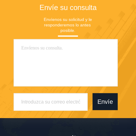
Envíe su consulta
Envíenos su solicitud y le 
responderemos lo antes 
posible.
Envíe