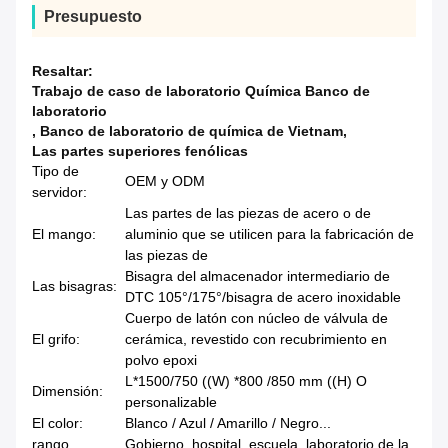
Presupuesto
Resaltar:
Trabajo de caso de laboratorio Química Banco de
laboratorio
,
Banco de laboratorio de química de Vietnam
,
Las partes superiores fenólicas
Tipo de
OEM y ODM
servidor:
Las partes de las piezas de acero o de
El mango:
aluminio que se utilicen para la fabricación de
las piezas de
Bisagra del almacenador intermediario de
Las bisagras:
DTC 105°/175°/bisagra de acero inoxidable
Cuerpo de latón con núcleo de válvula de
El grifo:
cerámica, revestido con recubrimiento en
polvo epoxi
L*1500/750 ((W) *800 /850 mm ((H) O
Dimensión:
personalizable
El color:
Blanco / Azul / Amarillo / Negro...
rango
Gobierno, hospital, escuela, laboratorio de la