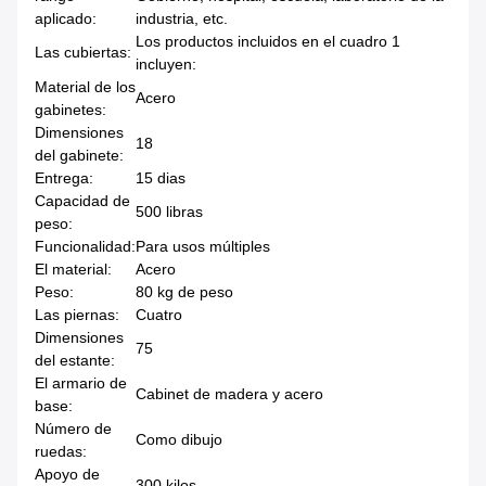
aplicado:
industria, etc.
Los productos incluidos en el cuadro 1
Las cubiertas:
incluyen:
Material de los
Acero
gabinetes:
Dimensiones
18
del gabinete:
Entrega:
15 dias
Capacidad de
500 libras
peso:
Funcionalidad:
Para usos múltiples
El material:
Acero
Peso:
80 kg de peso
Las piernas:
Cuatro
Dimensiones
75
del estante:
El armario de
Cabinet de madera y acero
base:
Número de
Como dibujo
ruedas:
Apoyo de
300 kilos