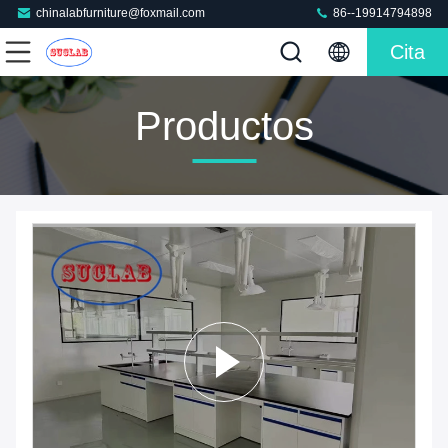
chinalabfurniture@foxmail.com
86--19914794898
Cita
Productos