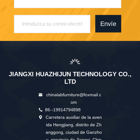
Envíe
JIANGXI HUAZHIJUN TECHNOLOGY CO.,
LTD
chinalabfurniture@foxmail.c
om
86--19914794898
Carretera auxiliar de la aven
ida Hengjiang, distrito de Zh
anggong, ciudad de Ganzho
u, provincia de Jiangxi, Chin