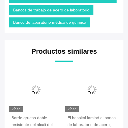
Bancos de trabajo de acero de laboratorio
Banco de laboratorio médico de química
Productos similares
Vídeo
Vídeo
Ví
El hospital laminó el banco
Banco de laboratorio anti
An
de laboratorio de acero,
de química de la corrosión
ác