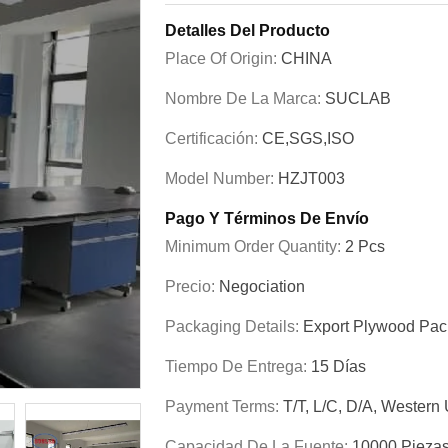
Detalles Del Producto
Place Of Origin:
CHINA
Nombre De La Marca:
SUCLAB
Certificación:
CE,SGS,ISO
Model Number:
HZJT003
Pago Y Términos De Envío
Minimum Order Quantity:
2 Pcs
Precio:
Negociation
Packaging Details:
Export Plywood Pa
Tiempo De Entrega:
15 Días
Payment Terms:
T/T, L/C, D/A, Western
Capacidad De La Fuente:
10000 Pieza