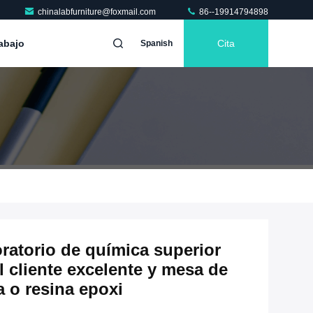
chinalabfurniture@foxmail.com
86--19914794898
abajo
Cita
Spanish
ratorio de química superior
l cliente excelente y mesa de
a o resina epoxi