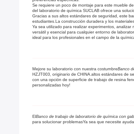
Se requiere un poco de montaje para este mueble de 
del laboratorio de química SUCLAB ofrece una solución
Gracias a sus altos estándares de seguridad, este ban
estudiantes.La construcción duradera y los materiales
Ya sea utilizado para realizar experimentos, analiza
versátil y esencial para cualquier entorno de laborat
ideal para los profesionales en el campo de la química
Mejore su laboratorio con nuestra costumbre
Banco de
HZJT003, originario de CHINA.altos estándares de se
con una opción de superficie de trabajo de resina fen
personalizadas hoy!
El
Banco de trabajo de laboratorio de química con gab
para solucionar problemasYa sea que necesite ayuda c