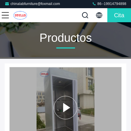
chinalabfurniture@foxmail.com
86--19914794898
Cita
Productos