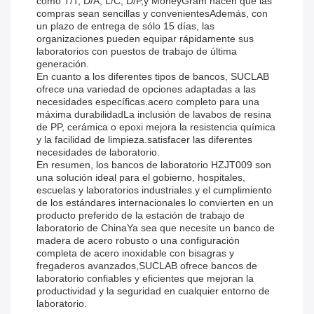
como T/T, D/A, L/C, D/P,y MoneyGram hacen que las
compras sean sencillas y convenientesAdemás, con
un plazo de entrega de sólo 15 días, las
organizaciones pueden equipar rápidamente sus
laboratorios con puestos de trabajo de última
generación.
En cuanto a los diferentes tipos de bancos, SUCLAB
ofrece una variedad de opciones adaptadas a las
necesidades específicas.acero completo para una
máxima durabilidadLa inclusión de lavabos de resina
de PP, cerámica o epoxi mejora la resistencia química
y la facilidad de limpieza.satisfacer las diferentes
necesidades de laboratorio.
En resumen, los bancos de laboratorio HZJT009 son
una solución ideal para el gobierno, hospitales,
escuelas y laboratorios industriales.y el cumplimiento
de los estándares internacionales lo convierten en un
producto preferido de la estación de trabajo de
laboratorio de ChinaYa sea que necesite un banco de
madera de acero robusto o una configuración
completa de acero inoxidable con bisagras y
fregaderos avanzados,SUCLAB ofrece bancos de
laboratorio confiables y eficientes que mejoran la
productividad y la seguridad en cualquier entorno de
laboratorio.