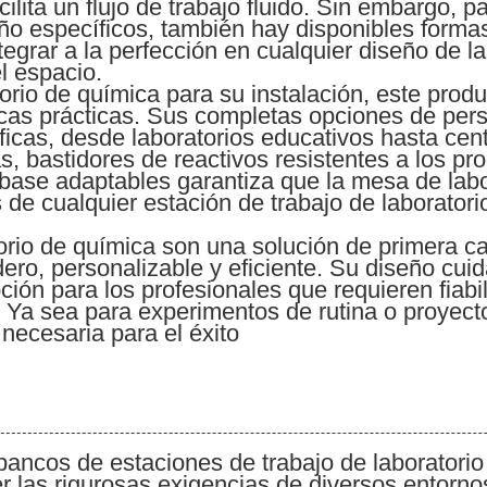
ilita un flujo de trabajo fluido. Sin embargo, p
ño específicos, también hay disponibles formas
egrar a la perfección en cualquier diseño de la
l espacio.
orio de química para su instalación, este prod
sticas prácticas. Sus completas opciones de per
íficas, desde laboratorios educativos hasta cen
, bastidores de reactivos resistentes a los pr
 base adaptables garantiza que la mesa de lab
s de cualquier estación de trabajo de laborato
rio de química son una solución de primera cal
ro, personalizable y eficiente. Su diseño cuid
pción para los profesionales que requieren fiabi
. Ya sea para experimentos de rutina o proyect
necesaria para el éxito
bancos de estaciones de trabajo de laboratorio
 las rigurosas exigencias de diversos entornos