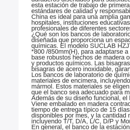
esta estación de trabajo de primer
estándares de calidad y responsabil
China es ideal para una amplia gam
hospitales, instituciones educativas
profesionales de diferentes sectore
¿Qué son los bancos de laboratori
diseñada que proporciona un espaci
químicas. El modelo SUCLAB HZJT
*800 /850mm(H), para adaptarse a 
base robustos hechos de madera o 
y productos químicos. Las bisagras
bisagras de acero inoxidable, gara
Los bancos de laboratorio de quími
materiales de encimera, incluyendo 
mármol. Estos materiales se eligen 
que el banco sea adecuado para ma
Además de su diseño funcional, el
Viene embalado en madera contrach
tiempo de entrega típico de 15 día
disponibles por mes, y la cantidad
incluyendo T/T, D/A, L/C, D/P y M
En general, el banco de la estació