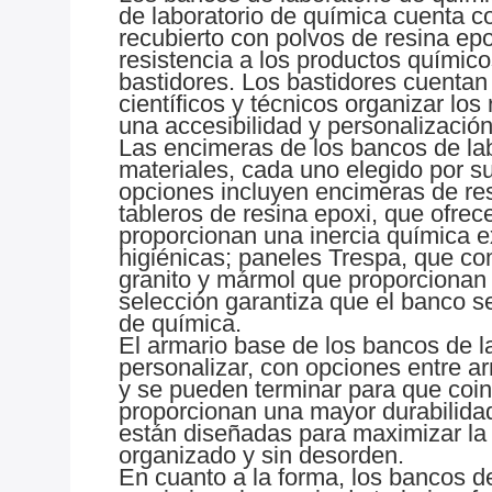
de laboratorio de química cuenta 
recubierto con polvos de resina epo
resistencia a los productos químico
bastidores. Los bastidores cuentan
científicos y técnicos organizar lo
una accesibilidad y personalizació
Las encimeras de los bancos de l
materiales, cada uno elegido por s
opciones incluyen encimeras de resi
tableros de resina epoxi, que ofrece
proporcionan una inercia química ex
higiénicas; paneles Trespa, que co
granito y mármol que proporcionan 
selección garantiza que el banco s
de química.
El armario base de los bancos de 
personalizar, con opciones entre a
y se pueden terminar para que coin
proporcionan una mayor durabilidad
están diseñadas para maximizar la 
organizado y sin desorden.
En cuanto a la forma, los bancos d