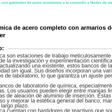
con gabinetes de acero resistentes a la corrosión y fáciles de m
mica de acero completo con armarios de
er
o:
ica son estaciones de trabajo meticulosament
 de la investigación y experimentación científ
 actualizando una existente, estos bancos de l
alidad sin igual. Sus diseños incorporan una v
s de laboratorio, lo que garantiza un ajuste per
 bancos de laboratorio de química, especialme
s. Los usuarios pueden elegir entre manijas l
s de aleación de aluminio de inserción. Esta
uso y mejorar la estética general del banco, m
largo plazo.
ca cuentan con bastidores de reactivos que son