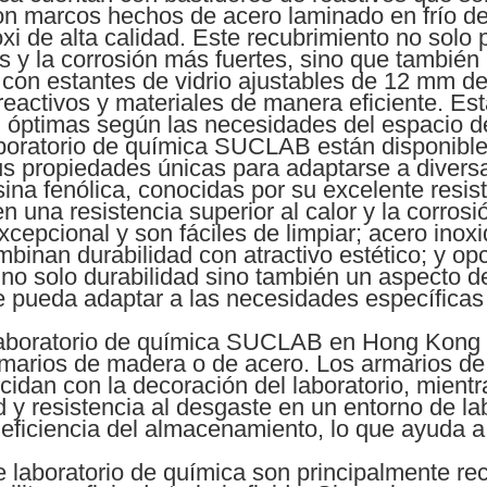
con marcos hechos de acero laminado en frío 
xi de alta calidad. Este recubrimiento no solo
s y la corrosión más fuertes, sino que también
 con estantes de vidrio ajustables de 12 mm de
s reactivos y materiales de manera eficiente. E
n óptimas según las necesidades del espacio de
aboratorio de química SUCLAB están disponibl
us propiedades únicas para adaptarse a diversa
na fenólica, conocidas por su excelente resist
n una resistencia superior al calor y la corros
cepcional y son fáciles de limpiar; acero inox
mbinan durabilidad con atractivo estético; y op
no solo durabilidad sino también un aspecto d
e pueda adaptar a las necesidades específicas 
laboratorio de química SUCLAB en Hong Kong 
rmarios de madera o de acero. Los armarios d
cidan con la decoración del laboratorio, mient
 y resistencia al desgaste en un entorno de l
eficiencia del almacenamiento, lo que ayuda a
e laboratorio de química son principalmente re