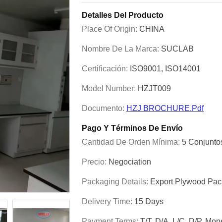
Detalles Del Producto
Place Of Origin:
CHINA
Nombre De La Marca:
SUCLAB
Certificación:
ISO9001, ISO14001
Model Number:
HZJT009
Documento:
HZJ BROCHURE.pdf
Pago Y Términos De Envío
Cantidad De Orden Mínima:
5 Conjunto
Precio:
Negociation
Packaging Details:
Export Plywood Pa
Delivery Time:
15 Days
Payment Terms:
T/T, D/A, L/C, D/P, M