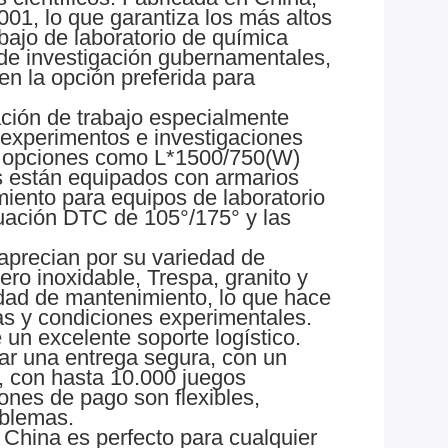
001, lo que garantiza los más altos
bajo de laboratorio de química
 de investigación gubernamentales,
 en la opción preferida para
ción de trabajo especialmente
 experimentos e investigaciones
n opciones como L*1500/750(W)
s están equipados con armarios
ento para equipos de laboratorio
guación DTC de 105°/175° y las
aprecian por su variedad de
ero inoxidable, Trespa, granito y
lidad de mantenimiento, lo que hace
s y condiciones experimentales.
n excelente soporte logístico.
ar una entrega segura, con un
, con hasta 10.000 juegos
ones de pago son flexibles,
oblemas.
 China es perfecto para cualquier