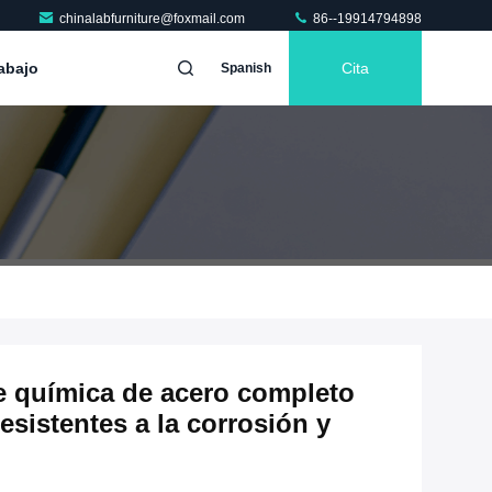
chinalabfurniture@foxmail.com
86--19914794898
abajo
Cita
Spanish
e química de acero completo
esistentes a la corrosión y