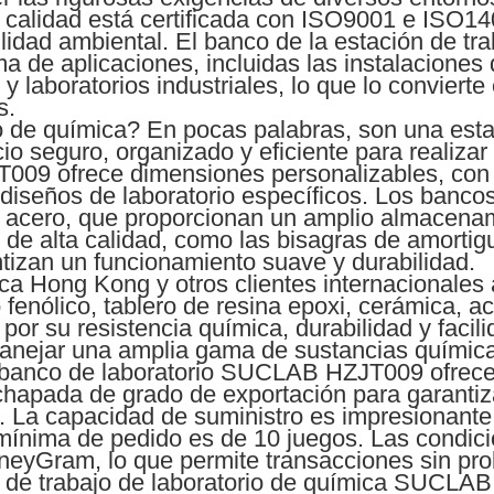
a calidad está certificada con ISO9001 e ISO14
idad ambiental. El banco de la estación de tra
a de aplicaciones, incluidas las instalaciones
 y laboratorios industriales, lo que lo convierte
s.
o de química? En pocas palabras, son una esta
o seguro, organizado y eficiente para realizar
009 ofrece dimensiones personalizables, co
diseños de laboratorio específicos. Los banco
acero, que proporcionan un amplio almacenami
 de alta calidad, como las bisagras de amorti
ntizan un funcionamiento suave y durabilidad.
ca Hong Kong y otros clientes internacionales 
fenólico, tablero de resina epoxi, cerámica, ac
por su resistencia química, durabilidad y faci
nejar una amplia gama de sustancias química
 banco de laboratorio SUCLAB HZJT009 ofrece u
apada de grado de exportación para garantiz
s. La capacidad de suministro es impresionante
 mínima de pedido es de 10 juegos. Las condici
oneyGram, lo que permite transacciones sin pr
n de trabajo de laboratorio de química SUCLAB