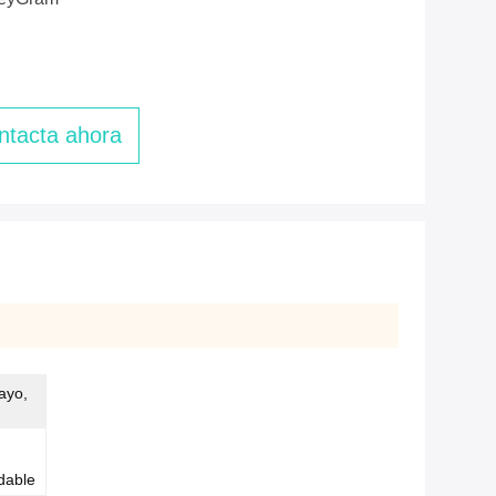
ntacta ahora
ayo,
dable