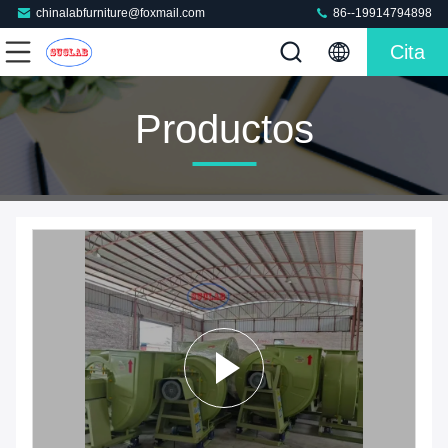
chinalabfurniture@foxmail.com
86--19914794898
Cita
Productos