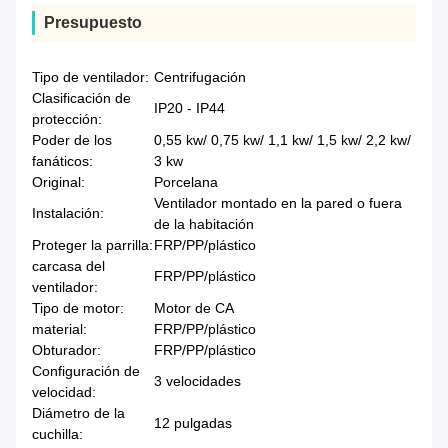
Presupuesto
Tipo de ventilador:
Centrifugación
Clasificación de
IP20 - IP44
protección:
Poder de los
0,55 kw/ 0,75 kw/ 1,1 kw/ 1,5 kw/ 2,2 kw/
fanáticos:
3 kw
Original:
Porcelana
Ventilador montado en la pared o fuera
Instalación:
de la habitación
Proteger la parrilla:
FRP/PP/plástico
carcasa del
FRP/PP/plástico
ventilador:
Tipo de motor:
Motor de CA
material:
FRP/PP/plástico
Obturador:
FRP/PP/plástico
Configuración de
3 velocidades
velocidad:
Diámetro de la
12 pulgadas
cuchilla: