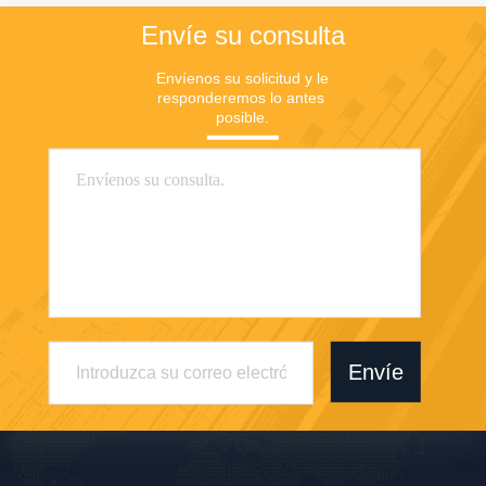
investigación
Envíe su consulta
Envíenos su solicitud y le 
responderemos lo antes 
posible.
Envíe