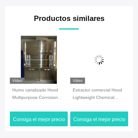
Productos similares
Vídeo
Vídeo
Ví
Humo canalizado Hood
Extractor comercial Hood
IS
Multipurpose Corrosion
Lightweight Chemical
ca
Resistant del laboratorio
Resistant del laboratorio
Ho
o
de ciencia
220V
Fu
io
Consiga el mejor precio
Consiga el mejor precio
C