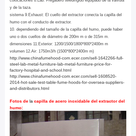
colocaciones 8.Lab: Fregadero teledirigido equipado de la válvula
y de la taza.
sistema 9.Exhaust: El cuello del extractor conecta la capilla del
humo con el conducto de extractor.
10. dependiendo del tamaño de la capilla del humo, puede haber
uno o dos cuellos de diámetro de 200m m o de 315m m.
dimensiones 11.Exterior: 1200/1500/1800*800*2400m m
volumen 12.Air: 1750m3/h (1500*800*2400m m)
http://www.chinafumehood-com.ecer.com/sell-1642266-full-
steel-lab-metal-furniture-lab-metal-furniture-price-for-
factory-hospital-and-school.html
http://www.chinafumehood-com.ecer.com/sell-1608520-
2014-hot-sale-test-table-fume-hoods-for-oversea-suppliers-
and-distributors.html
Fotos de
la
capilla de acero inoxidable del extractor del
humo: