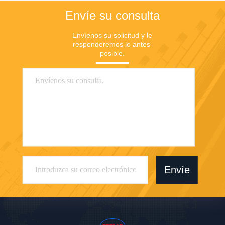
Envíe su consulta
Envíenos su solicitud y le 
responderemos lo antes 
posible.
Envíe