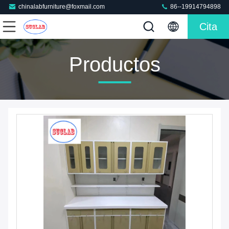
chinalabfurniture@foxmail.com
86--19914794898
Cita
Productos