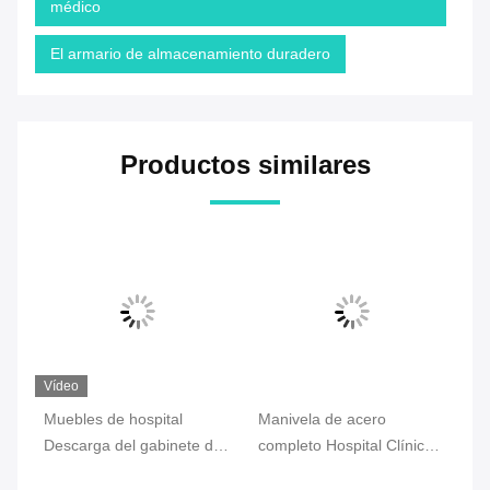
médico
El armario de almacenamiento duradero
Productos similares
Vídeo
Muebles de hospital
Manivela de acero
Ca
Descarga del gabinete de
completo Hospital Clínica
la
la pared de la clínica de
Muebles Gabinete de
ac