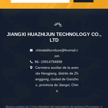
JIANGXI HUAZHIJUN TECHNOLOGY CO.,
LTD
chinalabfurniture@foxmail.c
om
86--19914794898
Carretera auxiliar de la aven
ida Hengjiang, distrito de Zh
anggong, ciudad de Ganzho
u, provincia de Jiangxi, Chin
a
Buena calidad de China Muebles del laboratorio de química Proveedor. ©