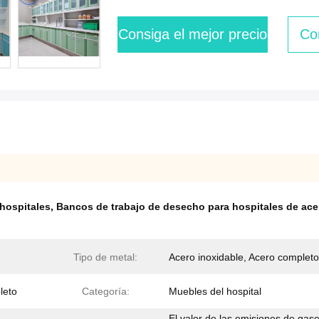
Consiga el mejor precio
Co
hospitales
,
Bancos de trabajo de desecho para hospitales de ac
Tipo de metal:
Acero inoxidable, Acero completo
leto
Categoría:
Muebles del hospital
El valor de las emisiones de gas