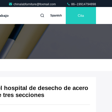
chinalabfurniture@foxmail.com
86--19914794898
abajo
Cita
Spanish
l hospital de desecho de acero
 tres secciones