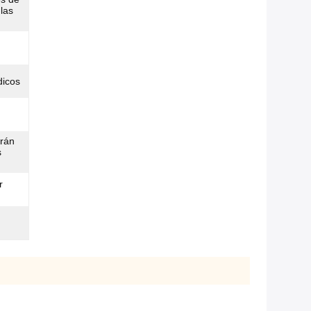
 las
dicos
arán
s
r