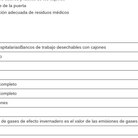
e de la puerta
nación adecuada de residuos médicos
spitalarias
Bancos de trabajo desechables con cajones
o
 completo
 completo
ones
s de gases de efecto invernadero es el valor de las emisiones de gases