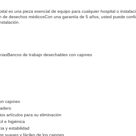
tal es una pieza esencial de equipo para cualquier hospital o instalac
ón de desechos médicosCon una garantía de 5 años, usted puede confiar 
nstalación.
rias
Bancos de trabajo desechables con cajones
con cajones
radero
s artículos para su eliminación
l e higiénica
a y estabilidad
re suaves y fáciles de los cajones