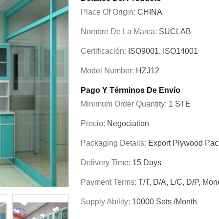
Place Of Origin:
CHINA
Nombre De La Marca:
SUCLAB
Certificación:
ISO9001, ISO14001
Model Number:
HZJ12
Pago Y Términos De Envío
Minimum Order Quantity:
1 STE
Precio:
Negociation
Packaging Details:
Export Plywood Pa
Delivery Time:
15 Days
Payment Terms:
T/T, D/A, L/C, D/P, M
Supply Ability:
10000 Sets /Month