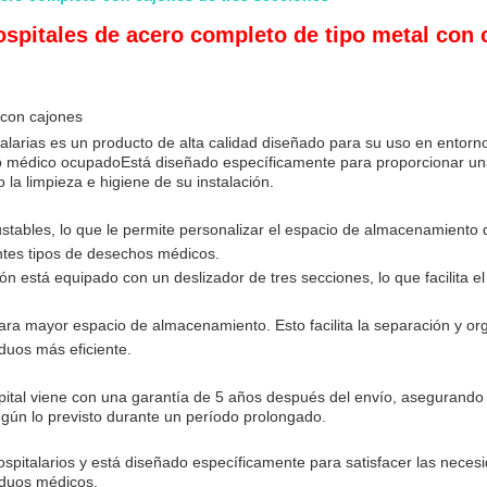
spitales de acero completo de tipo metal con 
 con cajones
alarias es un producto de alta calidad diseñado para su uso en entorn
o médico ocupadoEstá diseñado específicamente para proporcionar una
la limpieza e higiene de su instalación.
justables, lo que le permite personalizar el espacio de almacenamiento
entes tipos de desechos médicos.
ón está equipado con un deslizador de tres secciones, lo que facilita e
ra mayor espacio de almacenamiento. Esto facilita la separación y or
duos más eficiente.
ital viene con una garantía de 5 años después del envío, asegurando s
egún lo previsto durante un período prolongado.
spitalarios y está diseñado específicamente para satisfacer las nece
siduos médicos.