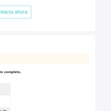
ntacta ahora
ero completo
,
es de