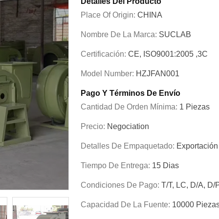
Detalles Del Producto
Place Of Origin:
CHINA
Nombre De La Marca:
SUCLAB
Certificación:
CE, ISO9001:2005 ,3C
Model Number:
HZJFAN001
Pago Y Términos De Envío
Cantidad De Orden Mínima:
1 Piezas
Precio:
Negociation
Detalles De Empaquetado:
Exportació
Tiempo De Entrega:
15 Dias
Condiciones De Pago:
T/T, LC, D/A, D/
Capacidad De La Fuente:
10000 Pieza