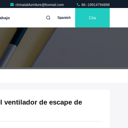
chinalabfurniture@foxmail.com
86--19914794898
abajo
Cita
Spanish
l ventilador de escape de