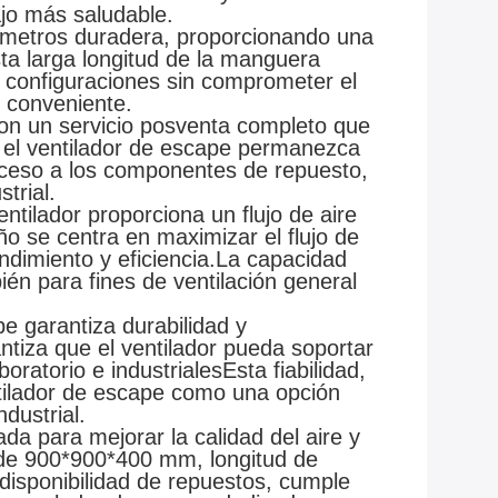
jo más saludable.
 metros duradera, proporcionando una
sta larga longitud de la manguera
e configuraciones sin comprometer el
 conveniente.
con un servicio posventa completo que
e el ventilador de escape permanezca
acceso a los componentes de repuesto,
trial.
tilador proporciona un flujo de aire
o se centra en maximizar el flujo de
endimiento y eficiencia.La capacidad
én para fines de ventilación general
pe garantiza durabilidad y
ntiza que el ventilador pueda soportar
atorio e industrialesEsta fiabilidad,
ntilador de escape como una opción
dustrial.
a para mejorar la calidad del aire y
s de 900*900*400 mm, longitud de
disponibilidad de repuestos, cumple