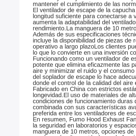
mantener el cumplimiento de las norm
El ventilador de escape de la capuc
longitud suficiente para conectarse a 
aumenta la adaptabilidad del ventilado
rendimiento.La manguera de 10 metros 
Además de sus especificaciones técnic
incluye la disponibilidad de piezas 
operativo a largo plazoLos clientes p
lo que lo convierte en una inversión con
Funcionando como un ventilador de esc
potente que elimina eficazmente las p
aire y minimizar el ruido y el consumo
del soplador de escape lo hace adecua
donde el control de la calidad del aire 
Fabricado en China con estrictos están
longevidad.El uso de materiales de alt
condiciones de funcionamiento duras q
combinada con sus características ava
preferida entre los ventiladores de esc
En resumen, Fumo Hood Exhaust Fano of
la seguridad en laboratorios y espaci
manguera de 10 metros, opciones de c