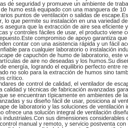
as de seguridad y promueve un ambiente de traba
ha de humo está equipado con una manguera de 10
varios puntos de ventilación o salidas de escape.E
r, lo que permite su instalación en una variedad d
asegura que la extracción de aire sea eficiente y
as y controles fáciles de usar, el producto viene 
de repuesto.Este compromiso de apoyo garantiza qu
ueden contar con una asistencia rápida y un fácil 
fiable para cualquier laboratorio o instalación indus
ape de capuchón de humo de laboratorio, este ven
artículas de aire no deseadas y los humos.Su diseñ
 de energía, logrando el equilibrio perfecto entre r
do no solo para la extracción de humos sino tambi
es crítico.
dares de control de calidad, el ventilador de esca
a calidad y técnicas de fabricación avanzadas gara
ue se encuentran típicamente en ambientes de labor
nzadas y su diseño fácil de usar, posiciona al ve
ape de laboratorio y las soluciones de ventilación in
rece una solución integral de ventilación diseñad
os industriales.Con sus dimensiones considerable
ontrol manual y remoto, y servicio postventa con 