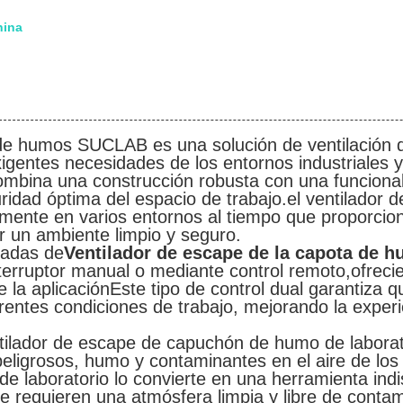
hina
de humos SUCLAB es una solución de ventilación d
xigentes necesidades de los entornos industriales y
combina una construcción robusta con una funciona
uridad óptima del espacio de trabajo.el ventilador 
ente en varios entornos al tiempo que proporcion
r un ambiente limpio y seguro.
cadas de
Ventilador de escape de la capota de 
erruptor manual o mediante control remoto,ofrecien
e la aplicaciónEste tipo de control dual garantiza q
entes condiciones de trabajo, mejorando la experien
ilador de escape de capuchón de humo de laborato
eligrosos, humo y contaminantes en el aire de los
 laboratorio lo convierte en una herramienta indi
ue requieren una atmósfera limpia y libre de conta