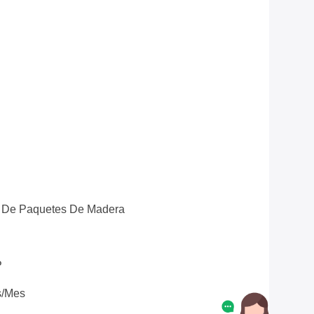
n De Paquetes De Madera
P
s/mes