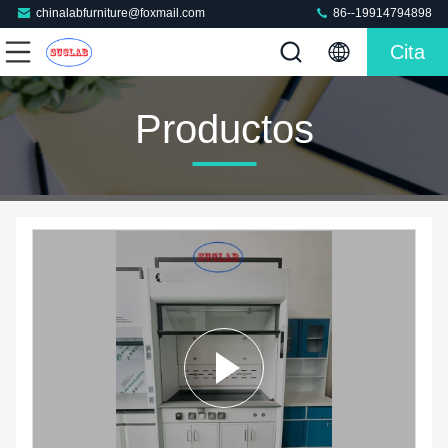
chinalabfurniture@foxmail.com
86--19914794898
Cita
Productos