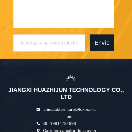
Envíe
JIANGXI HUAZHIJUN TECHNOLOGY CO.,
LTD
chinalabfurniture@foxmail.c
om
86--19914794898
Carretera auxiliar de la aven